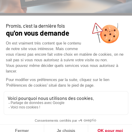
ESTIMER LA PUISSANCE DE
VOTRE FUTUR APPAREIL DE
CHAUFFAGE
Vous avez un projet de chauffage ou
d’aménagement ? Poêle à bois ou granulés,
cheminée ou cuisinière : commencez par une
simulation.
Un premier pas rapide vers un confort thermique
durable.
J'ESTIME MA PUISSANCE